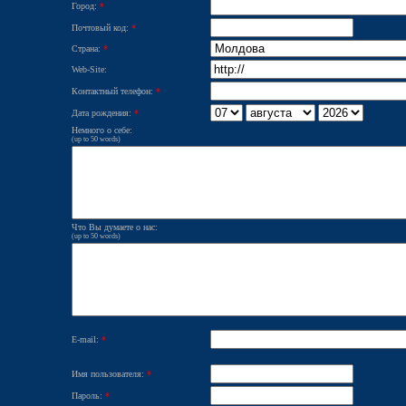
Город:
*
Почтовый код:
*
Страна:
*
Web-Site:
Контактный телефон:
*
Дата рождения:
*
Немного о себе:
(up to 50 words)
Что Вы думаете о нас:
(up to 50 words)
E-mail:
*
Имя пользователя:
*
Пароль:
*