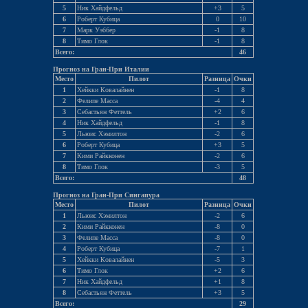
5
Ник Хайдфельд
+3
5
6
Роберт Кубица
0
10
7
Марк Уэббер
-1
8
8
Тимо Глок
-1
8
Всего:
46
Прогноз на Гран-При Италии
Место
Пилот
Разница
Очки
1
Хейкки Ковалайнен
-1
8
2
Фелипе Масса
-4
4
3
Себастьян Феттель
+2
6
4
Ник Хайдфельд
-1
8
5
Льюис Хэмилтон
-2
6
6
Роберт Кубица
+3
5
7
Кими Райкконен
-2
6
8
Тимо Глок
-3
5
Всего:
48
Прогноз на Гран-При Сингапура
Место
Пилот
Разница
Очки
1
Льюис Хэмилтон
-2
6
2
Кими Райкконен
-8
0
3
Фелипе Масса
-8
0
4
Роберт Кубица
-7
1
5
Хейкки Ковалайнен
-5
3
6
Тимо Глок
+2
6
7
Ник Хайдфельд
+1
8
8
Себастьян Феттель
+3
5
Всего:
29