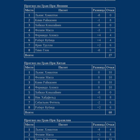
Прогноз на Гран-При Японии
Место
Пилот
Разница
Очки
1
Льюис Хэмилтон
-8
0
2
Кими Райкконен
-1
8
3
Хейкки Ковалайнен
-8
0
4
Фелипе Масса
-3
5
5
Фернандо Алонсо
+4
4
6
Роберт Кубица
+4
4
7
Ярно Трулли
+2
6
8
Тимо Глок
-8
0
Всего:
27
Прогноз на Гран-При Китая
Место
Пилот
Разница
Очки
1
Льюис Хэмилтон
0
10
2
Фелипе Масса
0
10
3
Кими Райкконен
0
10
4
Фернандо Алонсо
0
10
5
Хейкки Ковалайнен
-8
0
6
Ник Хайдфельд
+1
8
7
Себастьян Феттель
-2
6
8
Роберт Кубица
+2
6
Всего:
60
Прогноз на Гран-При Бразилии
Место
Пилот
Разница
Очки
1
Льюис Хэмилтон
-4
4
2
Фелипе Масса
+1
8
3
Кими Райкконен
0
10