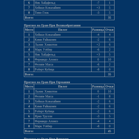
6
Ник Хайдфельд
-7
1
7
Хейкки Ковалайнен
+3
5
8
Тимо Глок
-3
5
Всего:
35
Прогноз на Гран-При Великобритании
Место
Пилот
Разница
Очки
1
Хейкки Ковалайнен
-4
4
2
Кими Райкконен
-2
6
3
Льюис Хэмилтон
+2
6
4
Марк Уэббер
-6
2
5
Ник Хайдфельд
+3
5
6
Фернандо Алонсо
0
10
7
Фелипе Масса
-6
2
8
Роберт Кубица
-8
0
Всего:
35
Прогноз на Гран-При Германии
Место
Пилот
Разница
Очки
1
Льюис Хэмилтон
0
10
2
Фелипе Масса
-1
8
3
Хейкки Ковалайнен
-2
6
4
Кими Райкконен
-2
6
5
Роберт Кубица
-2
6
6
Ярно Трулли
-3
5
7
Фернандо Алонсо
-4
4
8
Марк Уэббер
-8
0
Всего:
45
Прогноз на Гран-При Венгрии