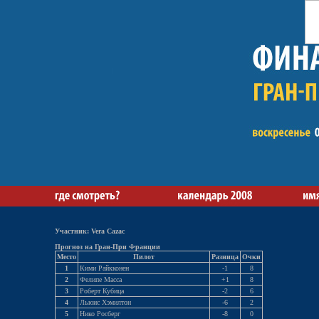
Участник: Vera Cazac
Прогноз на Гран-При Франции
Место
Пилот
Разница
Очки
1
Кими Райкконен
-1
8
2
Фелипе Масса
+1
8
3
Роберт Кубица
-2
6
4
Льюис Хэмилтон
-6
2
5
Нико Росберг
-8
0