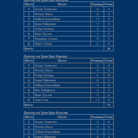
Место
Пилот
Разница
Очки
1
Льюис Хэмилтон
-4
4
2
Фелипе Масса
-8
0
3
Хейкки Ковалайнен
+2
6
4
Кими Райкконен
+1
8
5
Роберт Кубица
-3
5
6
Ярно Трулли
-1
8
7
Фернандо Алонсо
+3
5
8
Марк Уэббер
-1
8
Всего:
44
Прогноз на Гран-При Европы
Место
Пилот
Разница
Очки
1
Льюис Хэмилтон
-1
8
2
Фелипе Масса
+1
8
3
Роберт Кубица
0
10
4
Кими Райкконен
-8
0
5
Хейкки Ковалайнен
+1
8
6
Ник Хайдфельд
-3
5
7
Ярно Трулли
+2
6
8
Тимо Глок
+1
8
Всего:
53
Прогноз на Гран-При Бельгии
Место
Пилот
Разница
Очки
1
Льюис Хэмилтон
-2
6
2
Фелипе Масса
+1
8
3
Хейкки Ковалайнен
-7
1
4
Кими Райкконен
-8
0