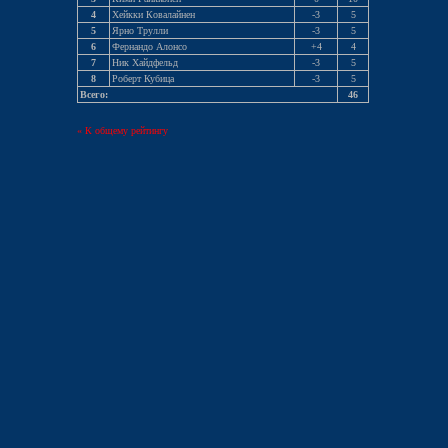
4
Хейкки Ковалайнен
-3
5
5
Ярно Трулли
-3
5
6
Фернандо Алонсо
+4
4
7
Ник Хайдфельд
-3
5
8
Роберт Кубица
-3
5
Всего:
46
« К общему рейтингу